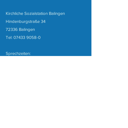
Kirchliche Sozialstation Balingen
Hindenburgstraße 34
72336 Balingen
Tel:
07433 9058-0
Sprechzeiten:
Montag – Freitag: 8- 17 Uhr
Bei Fragen kontaktieren
Sie uns hier
Vorname